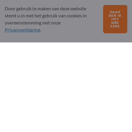
Over ons
Door gebruik te maken van deze website
DAAR
stemt u in met het gebruik van cookies in
BEN IK
Bericht aan Exportpages
HET
overeenstemming met onze
MEE
EENS
Privacyverklaring
.
Exportpages International Network
Exportpages International GmbH
Becker-Göring-Straße 15
76307 Karlsbad
Germany
Verkoopmanager:
Andrea Gossenberger
support@exportpages.com
Verkoopmanager België:
Hrvoje Zubcic