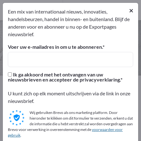
Producenten
×
2
Een mix van internationaal nieuws, innovaties,
handelsbeurzen, handel in binnen- en buitenland. Blijf de
anderen voor en abonneer u nu op de Exportpages
Zijdepapier – vind fabrikanten en
nieuwsbrief.
leveranciers
Voer uw e-mailadres in om u te abonneren.
Exporteurs
Producenten
2
2
Ik ga akkoord met het ontvangen van uw
nieuwsbrieven en accepteer de privacyverklaring.
Exportpages
Grondstoffen en werkmaterialen
Papier
Zijdepapier
U kunt zich op elk moment uitschrijven via de link in onze
nieuwsbrief.
Adverteer gratis op Exportpages!
Wij gebruiken Brevo als ons marketing platform. Door
Behoeften – Aanbiedingen – Gebruikte goederen –
hieronder te klikken om dit formulier te verzenden, erkent u dat
de informatie die u hebt verstrekt zal worden overgedragen aan
Zakelijke contacten >> begin hier
Brevo voor verwerking in overeenstemming met de
voorwaarden voor
gebruik
.
Publiceer uw bedrijf en uw