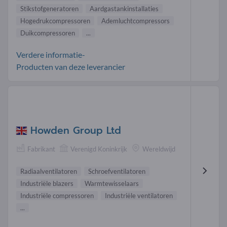
Stikstofgeneratoren
Aardgastankinstallaties
Hogedrukcompressoren
Ademluchtcompressors
Duikcompressoren
...
Verdere informatie-
Producten van deze leverancier
Howden Group Ltd
Fabrikant
Verenigd Koninkrijk
Wereldwijd
Radiaalventilatoren
Schroefventilatoren
Industriële blazers
Warmtewisselaars
Industriële compressoren
Industriële ventilatoren
...