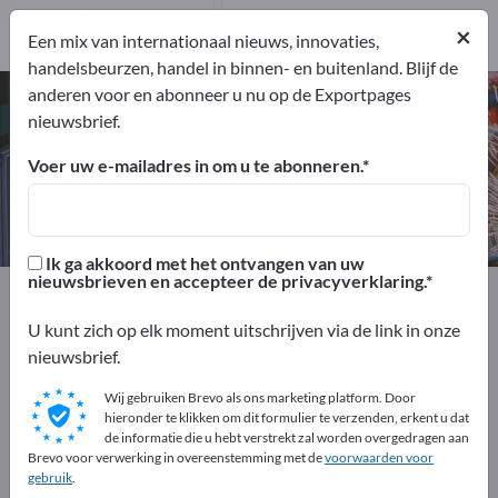
21
Producenten
×
Een mix van internationaal nieuws, innovaties,
21
handelsbeurzen, handel in binnen- en buitenland. Blijf de
anderen voor en abonneer u nu op de Exportpages
Compressoren – vind fabrikanten
nieuwsbrief.
en leveranciers
Voer uw e-mailadres in om u te abonneren.
Exporteurs
Producenten
21
21
Ik ga akkoord met het ontvangen van uw
nieuwsbrieven en accepteer de privacyverklaring.
Exportpages
Machines & installaties
Hydraulica + Pneumatiek
Compressoren
U kunt zich op elk moment uitschrijven via de link in onze
nieuwsbrief.
Adverteer gratis op Exportpages!
Wij gebruiken Brevo als ons marketing platform. Door
Behoeften – Aanbiedingen – Gebruikte goederen –
hieronder te klikken om dit formulier te verzenden, erkent u dat
de informatie die u hebt verstrekt zal worden overgedragen aan
Zakelijke contacten >> begin hier
Brevo voor verwerking in overeenstemming met de
voorwaarden voor
gebruik
.
Publiceer uw bedrijf en uw