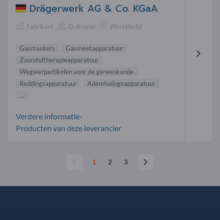
Drägerwerk AG & Co. KGaA
Fabrikant
Duitsland
Wereldwijd
Gasmaskers
Gasmeetapparatuur
Zuurstoftherapieapparatuur
Wegwerpartikelen voor de geneeskunde
Reddingsapparatuur
Ademhalingsapparatuur
...
Verdere informatie-
Producten van deze leverancier
1
2
3