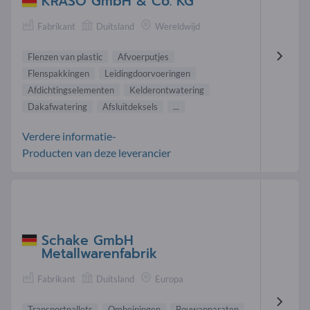
KRASO GmbH & Co. KG
Fabrikant
Duitsland
Wereldwijd
Flenzen van plastic
Afvoerputjes
Flenspakkingen
Leidingdoorvoeringen
Afdichtingselementen
Kelderontwatering
Dakafwatering
Afsluitdeksels
...
Verdere informatie-
Producten van deze leverancier
Schake GmbH
Metallwarenfabrik
Fabrikant
Duitsland
Europa
Transportpallets
Omheiningen
Bouwapparaten