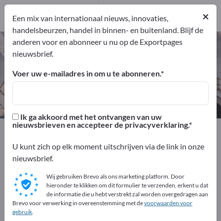
Producenten
×
5
Een mix van internationaal nieuws, innovaties,
handelsbeurzen, handel in binnen- en buitenland. Blijf de
anderen voor en abonneer u nu op de Exportpages
Rioolbouw – vind fabrikanten en
nieuwsbrief.
leveranciers
Voer uw e-mailadres in om u te abonneren.
Exporteurs
Producenten
5
5
Ik ga akkoord met het ontvangen van uw
nieuwsbrieven en accepteer de privacyverklaring.
Exportpages
Constructie
Civiele techniek
Rioolbouw
U kunt zich op elk moment uitschrijven via de link in onze
nieuwsbrief.
Adverteer gratis op Exportpages!
Wij gebruiken Brevo als ons marketing platform. Door
Behoeften – Aanbiedingen – Gebruikte goederen –
hieronder te klikken om dit formulier te verzenden, erkent u dat
de informatie die u hebt verstrekt zal worden overgedragen aan
Zakelijke contacten >> begin hier
Brevo voor verwerking in overeenstemming met de
voorwaarden voor
gebruik
.
Publiceer uw bedrijf en uw