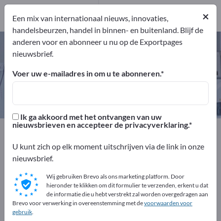
Producenten
1
×
Een mix van internationaal nieuws, innovaties,
handelsbeurzen, handel in binnen- en buitenland. Blijf de
anderen voor en abonneer u nu op de Exportpages
Testiculaire implantaten – vind
nieuwsbrief.
fabrikanten en leveranciers
Voer uw e-mailadres in om u te abonneren.
Exporteurs
Producenten
1
1
Ik ga akkoord met het ontvangen van uw
nieuwsbrieven en accepteer de privacyverklaring.
Exportpages
Geneeskunde en laboratorium
Implantaten & Prothesen
Testiculaire implantaten
U kunt zich op elk moment uitschrijven via de link in onze
nieuwsbrief.
Adverteer gratis op Exportpages!
Wij gebruiken Brevo als ons marketing platform. Door
Behoeften – Aanbiedingen – Gebruikte goederen –
hieronder te klikken om dit formulier te verzenden, erkent u dat
de informatie die u hebt verstrekt zal worden overgedragen aan
Zakelijke contacten >> begin hier
Brevo voor verwerking in overeenstemming met de
voorwaarden voor
gebruik
.
Publiceer uw bedrijf en uw