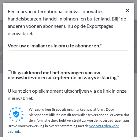
10
Producenten
×
Een mix van internationaal nieuws, innovaties,
10
handelsbeurzen, handel in binnen- en buitenland. Blijf de
anderen voor en abonneer u nu op de Exportpages
Kappersbenodigdheden – vind
nieuwsbrief.
fabrikanten en leveranciers
Voer uw e-mailadres in om u te abonneren.
Exporteurs
Producenten
10
10
Ik ga akkoord met het ontvangen van uw
nieuwsbrieven en accepteer de privacyverklaring.
Exportpages
Grondstoffen en werkmaterialen
Verbruiksgoederen
Kappersbenodigdheden
U kunt zich op elk moment uitschrijven via de link in onze
nieuwsbrief.
Adverteer gratis op Exportpages!
Wij gebruiken Brevo als ons marketing platform. Door
Behoeften – Aanbiedingen – Gebruikte goederen –
hieronder te klikken om dit formulier te verzenden, erkent u dat
de informatie die u hebt verstrekt zal worden overgedragen aan
Zakelijke contacten >> begin hier
Brevo voor verwerking in overeenstemming met de
voorwaarden voor
gebruik
.
Publiceer uw bedrijf en uw