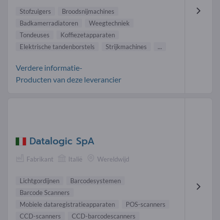
Stofzuigers
Broodsnijmachines
Badkamerradiatoren
Weegtechniek
Tondeuses
Koffiezetapparaten
Elektrische tandenborstels
Strijkmachines
...
Verdere informatie-
Producten van deze leverancier
Datalogic SpA
Fabrikant
Italië
Wereldwijd
Lichtgordijnen
Barcodesystemen
Barcode Scanners
Mobiele dataregistratieapparaten
POS-scanners
CCD-scanners
CCD-barcodescanners