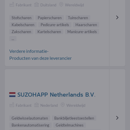
Fabrikant
Duitsland
Wereldwijd
Stofscharen
Papierscharen
Tuinscharen
Kabelscharen
Pedicure-artikels
Haarscharen
Zakscharen
Kartelscharen
Manicure-artikels
...
Verdere informatie-
Producten van deze leverancier
SUZOHAPP Netherlands B.V.
Fabrikant
Nederland
Wereldwijd
Geldwisselautomaten
Bankbiljetleestoestellen
Bankenautomatisering
Geldtelmachines