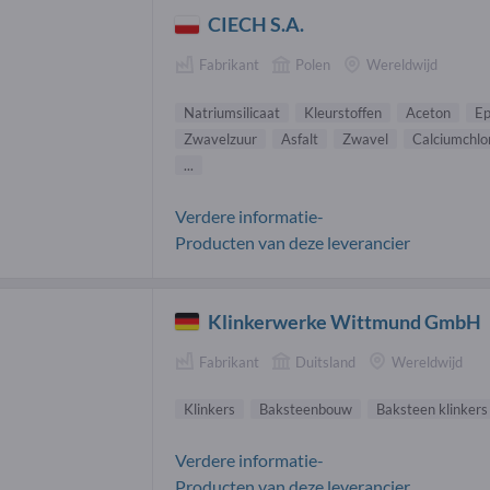
CIECH S.A.
Fabrikant
Polen
Wereldwijd
Natriumsilicaat
Kleurstoffen
Aceton
Ep
Zwavelzuur
Asfalt
Zwavel
Calciumchlo
...
Verdere informatie-
Producten van deze leverancier
Klinkerwerke Wittmund GmbH
Fabrikant
Duitsland
Wereldwijd
Klinkers
Baksteenbouw
Baksteen klinkers
Verdere informatie-
Producten van deze leverancier