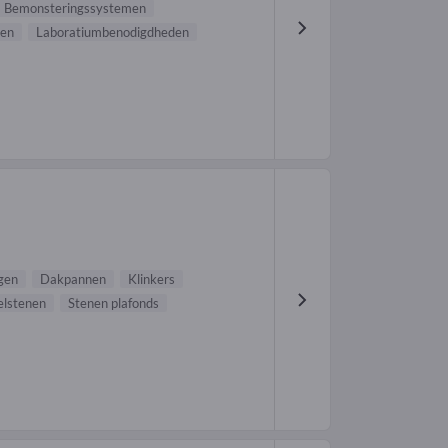
Bemonsteringssystemen
len
Laboratiumbenodigdheden
gen
Dakpannen
Klinkers
lstenen
Stenen plafonds