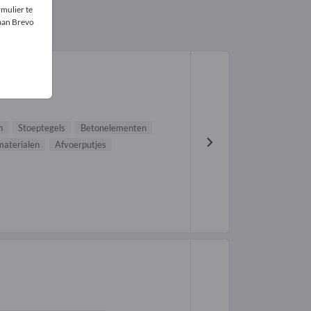
mulier te
 aan Brevo
n
Stoeptegels
Betonelementen
aterialen
Afvoerputjes