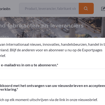
orieën
d fabrikanten en leveranciers
enten
van internationaal nieuws, innovaties, handelsbeurzen, handel in 
nland. Blijf de anderen voor en abonneer u nu op de Exportpages
ief.
Wegenbouwmaterialen
e-mailadres in om u te abonneren.
ges!
n – Zakelijke contacten >> begin hier
akkoord met het ontvangen van uw nieuwsbrieven en acceptee
erklaring.
roducten op Exportpages.
eid >> publiceer hier
ich op elk moment uitschrijven via de link in onze nieuwsbrief.