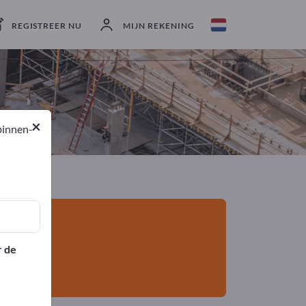
Exporteurs
5
Producenten
5
REGISTREER NU
MIJN REKENING
×
binnen-
r de