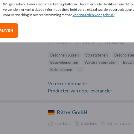
Wij gebruiken Brevo als ons marketing platform. Door hieronder te klikken om dit for
enbouwmaterialen leveranciers (5)
verzenden, erkent u dat de informatie die u hebt verstrekt zal worden overgedragen
voor verwerking in overeenstemming met de
voorwaarden voor gebruik
.
BEST a.s.
RIJVEN
Fabrikant
Tsjechië
Wereldwijd
Betonnen buizen
Straatstenen
Betonplate
Bouwelementen
Waterafvoergoten
Bouwm
Betonstenen
...
Verdere informatie-
Producten van deze leverancier
Ritter GmbH
Fabrikant
Duitsland
Afrika, Europa