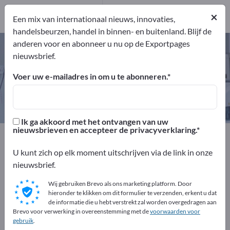
Producenten
×
3
Een mix van internationaal nieuws, innovaties,
handelsbeurzen, handel in binnen- en buitenland. Blijf de
anderen voor en abonneer u nu op de Exportpages
Hardheidstestmachines – vind
nieuwsbrief.
fabrikanten en leveranciers
Voer uw e-mailadres in om u te abonneren.
Exporteurs
Producenten
3
3
Ik ga akkoord met het ontvangen van uw
nieuwsbrieven en accepteer de privacyverklaring.
Exportpages
Geneeskunde en laboratorium
Testmachines
Hardheidstestmachines
U kunt zich op elk moment uitschrijven via de link in onze
nieuwsbrief.
Adverteer gratis op Exportpages!
Wij gebruiken Brevo als ons marketing platform. Door
Behoeften – Aanbiedingen – Gebruikte goederen –
hieronder te klikken om dit formulier te verzenden, erkent u dat
de informatie die u hebt verstrekt zal worden overgedragen aan
Zakelijke contacten >> begin hier
Brevo voor verwerking in overeenstemming met de
voorwaarden voor
gebruik
.
Publiceer uw bedrijf en uw