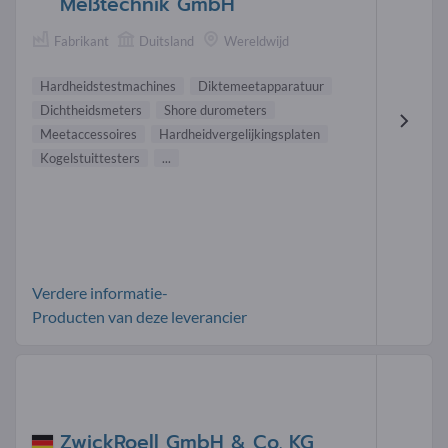
Meßtechnik GmbH
Fabrikant
Duitsland
Wereldwijd
Hardheidstestmachines
Diktemeetapparatuur
Dichtheidsmeters
Shore durometers
Meetaccessoires
Hardheidvergelijkingsplaten
Kogelstuittesters
...
Verdere informatie-
Producten van deze leverancier
ZwickRoell GmbH & Co. KG