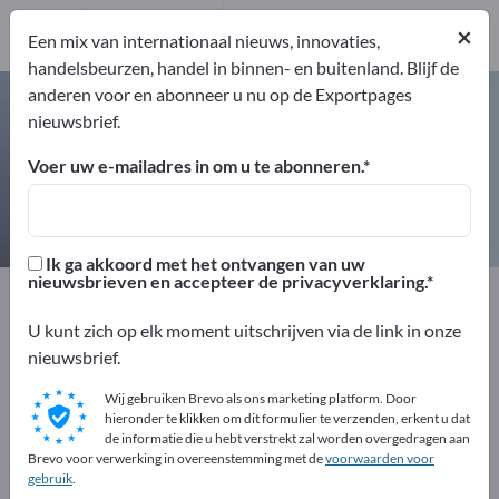
Pro
×
2
Een mix van internationaal nieuws, innovaties,
handelsbeurzen, handel in binnen- en buitenland. Blijf de
anderen voor en abonneer u nu op de Exportpages
Precisiedrukmeetinstrumenten –
nieuwsbrief.
vind fabrikanten en leveranciers
Voer uw e-mailadres in om u te abonneren.
Exporteurs
Producenten
2
2
Ik ga akkoord met het ontvangen van uw
nieuwsbrieven en accepteer de privacyverklaring.
Exportpages
Meettechniek & Optiek
Meettechniek
Fysische meetapparatuur
U kunt zich op elk moment uitschrijven via de link in onze
Drukmeetinstrumenten en manometers
nieuwsbrief.
Precisiedrukmeetinstrumenten
Wij gebruiken Brevo als ons marketing platform. Door
hieronder te klikken om dit formulier te verzenden, erkent u dat
Adverteer gratis op Exportpages!
de informatie die u hebt verstrekt zal worden overgedragen aan
Brevo voor verwerking in overeenstemming met de
voorwaarden voor
Behoeften – Aanbiedingen – Gebruikte goederen –
gebruik
.
Zakelijke contacten >> begin hier