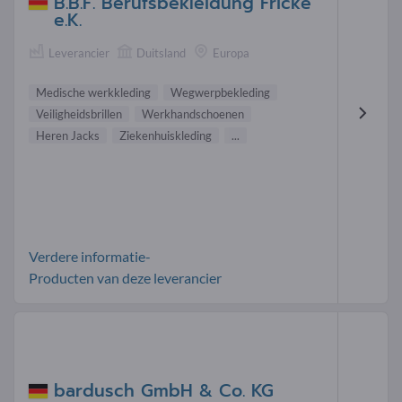
B.B.F. Berufsbekleidung Fricke
e.K.
Leverancier
Duitsland
Europa
Medische werkkleding
Wegwerpbekleding
Veiligheidsbrillen
Werkhandschoenen
Heren Jacks
Ziekenhuiskleding
...
Verdere informatie-
Producten van deze leverancier
bardusch GmbH & Co. KG