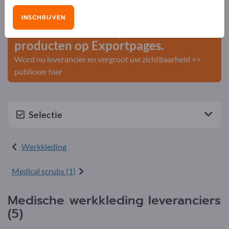
Zakelijke contacten >> begin hier
INSCHRIJVEN
Publiceer uw bedrijf en uw
producten op Exportpages.
Word nu leverancier en vergroot uw zichtbaarheid >>
publiceer hier
Selectie
Werkkleding
Medical scrubs (1)
Medische werkkleding leveranciers
(5)