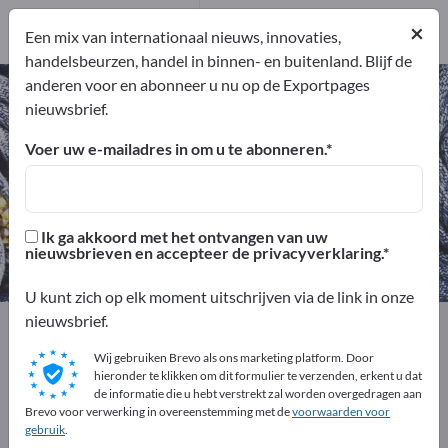
Distributeurs
1
×
Een mix van internationaal nieuws, innovaties,
handelsbeurzen, handel in binnen- en buitenland. Blijf de
anderen voor en abonneer u nu op de Exportpages
Medische werkkleding – vind
nieuwsbrief.
fabrikanten en leveranciers
Voer uw e-mailadres in om u te abonneren.
Exporteurs
Producenten
5
4
Ik ga akkoord met het ontvangen van uw
Distributeurs
nieuwsbrieven en accepteer de privacyverklaring.
1
U kunt zich op elk moment uitschrijven via de link in onze
nieuwsbrief.
Exportpages
Textiel
Kleding
Werkkleding
Medische werkkleding
Wij gebruiken Brevo als ons marketing platform. Door
hieronder te klikken om dit formulier te verzenden, erkent u dat
de informatie die u hebt verstrekt zal worden overgedragen aan
Adverteer gratis op Exportpages!
Brevo voor verwerking in overeenstemming met de
voorwaarden voor
gebruik
.
Behoeften – Aanbiedingen – Gebruikte goederen –