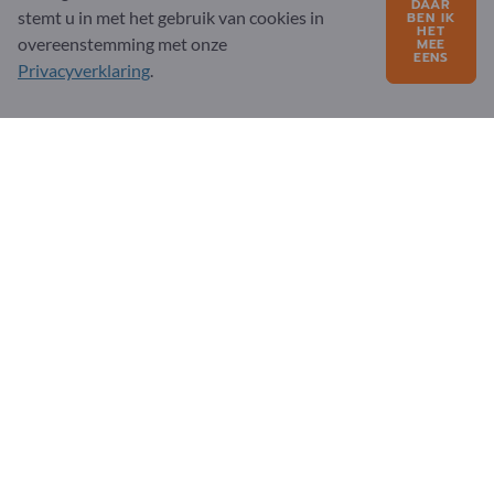
DAAR
stemt u in met het gebruik van cookies in
BEN IK
HET
overeenstemming met onze
MEE
FAQ
EENS
Privacyverklaring
.
Ons dienstenaanbod
Over ons
Bericht aan Exportpages
Exportpages International Network
Exportpages International GmbH
Becker-Göring-Straße 15
76307 Karlsbad
Germany
Verkoopmanager:
Andrea Gossenberger
support@exportpages.com