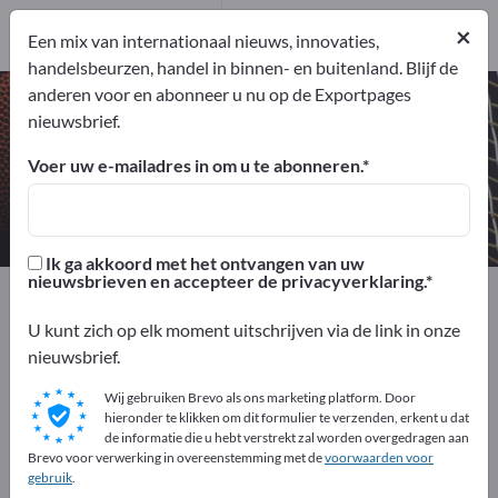
Producenten
×
1
Een mix van internationaal nieuws, innovaties,
handelsbeurzen, handel in binnen- en buitenland. Blijf de
anderen voor en abonneer u nu op de Exportpages
Watersportkleding – vind
nieuwsbrief.
fabrikanten en leveranciers
Voer uw e-mailadres in om u te abonneren.
Exporteurs
Producenten
1
1
Ik ga akkoord met het ontvangen van uw
nieuwsbrieven en accepteer de privacyverklaring.
Exportpages
Sport & Recreatie
Sportkleding
Watersportkleding
U kunt zich op elk moment uitschrijven via de link in onze
nieuwsbrief.
Adverteer gratis op Exportpages!
Wij gebruiken Brevo als ons marketing platform. Door
Behoeften – Aanbiedingen – Gebruikte goederen –
hieronder te klikken om dit formulier te verzenden, erkent u dat
de informatie die u hebt verstrekt zal worden overgedragen aan
Zakelijke contacten >> begin hier
Brevo voor verwerking in overeenstemming met de
voorwaarden voor
gebruik
.
Publiceer uw bedrijf en uw