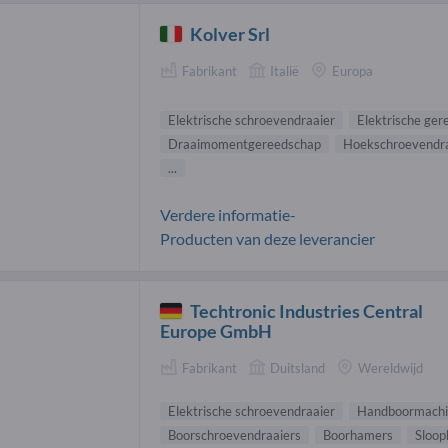
Kolver Srl
Fabrikant
Italië
Europa
Elektrische schroevendraaier
Elektrische ge
Draaimomentgereedschap
Hoekschroevendra
...
Verdere informatie-
Producten van deze leverancier
Techtronic Industries Central
Europe GmbH
Fabrikant
Duitsland
Wereldwijd
Elektrische schroevendraaier
Handboormachi
Boorschroevendraaiers
Boorhamers
Sloo