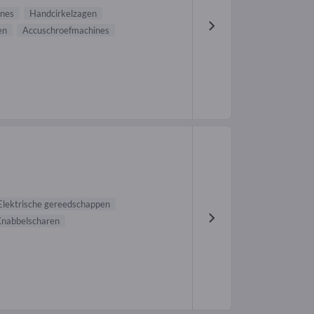
nes
Handcirkelzagen
en
Accuschroefmachines
Elektrische gereedschappen
nabbelscharen