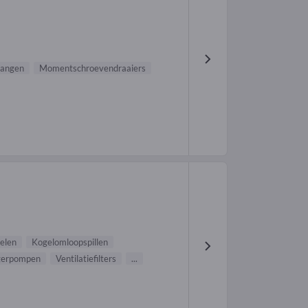
tangen
Momentschroevendraaiers
elen
Kogelomloopspillen
gerpompen
Ventilatiefilters
...