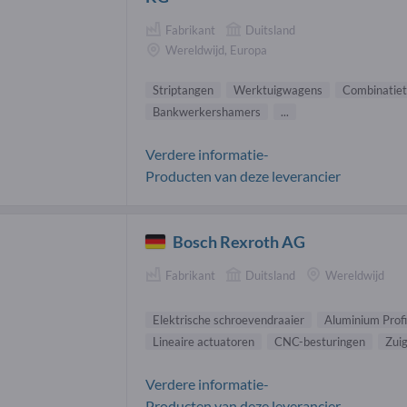
Fabrikant
Duitsland
Wereldwijd, Europa
Striptangen
Werktuigwagens
Combinatie
Bankwerkershamers
...
Verdere informatie-
Producten van deze leverancier
Bosch Rexroth AG
Fabrikant
Duitsland
Wereldwijd
Elektrische schroevendraaier
Aluminium Profi
Lineaire actuatoren
CNC-besturingen
Zui
Verdere informatie-
Producten van deze leverancier