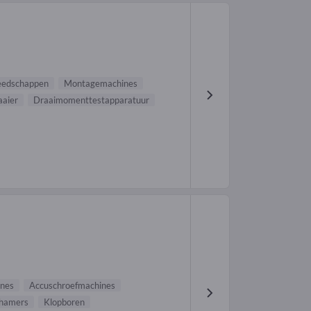
reedschappen
Montagemachines
aier
Draaimomenttestapparatuur
nes
Accuschroefmachines
phamers
Klopboren