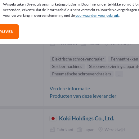
Wij gebruiken Brevo als ons marketing platform. Door hieronder te klikken om dit for
ktrische schroevendraaier leveranciers
verzenden, erkent u dat de informatie die u hebt verstrekt zal worden overgedragen
voor verwerking in overeenstemming met de
voorwaarden voor gebruik
.
Loover Industrial Co., Ltd
RIJVEN
Leverancier
Taiwan
Wereldwijd
Elektrische schroevendraaier
Pennentrekken
Soldeermachines
Stroomvoorzieningsapparat
Pneumatische schroevendraaiers
...
Verdere informatie-
Producten van deze leverancier
Koki Holdings Co., Ltd.
Fabrikant
Japan
Wereldwijd