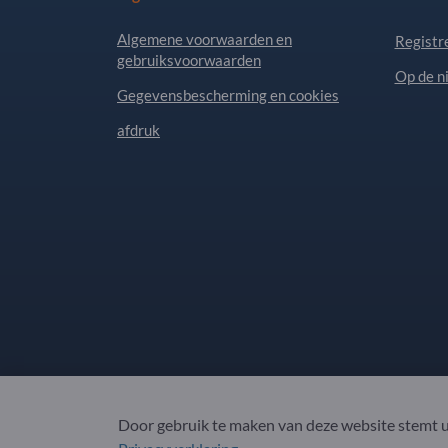
Algemene voorwaarden en
Registr
gebruiksvoorwaarden
Op de n
Gegevensbescherming en cookies
afdruk
Door gebruik te maken van deze website stemt u
Copyright © 2026 Exportpages International GmbH