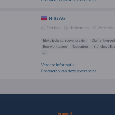
Hilti AG
Fabrikant
Liechtenstein
Wereldwijd
Elektrische schroevendraaier
Diamantgereed
Boorwerktuigen
Tapbouten
Brandbeveiligi
...
Verdere informatie-
Producten van deze leverancier
r
Vragen?