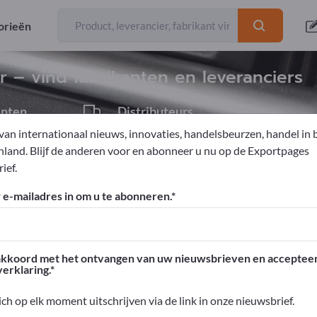
Exporteurs
9
orieën
r – vind fabrikanten en leveranciers
enten
Distributeurs
1
van internationaal nieuws, innovaties, handelsbeurzen, handel in 
nland. Blijf de anderen voor en abonneer u nu op de Exportpages
ief.
trische gereedschappen
Elektrische schroevendraaier
e-mailadres in om u te abonneren.
ges!
n – Zakelijke contacten >> begin hier
akkoord met het ontvangen van uw nieuwsbrieven en acceptee
erklaring.
roducten op Exportpages.
eid >> publiceer hier
ich op elk moment uitschrijven via de link in onze nieuwsbrief.