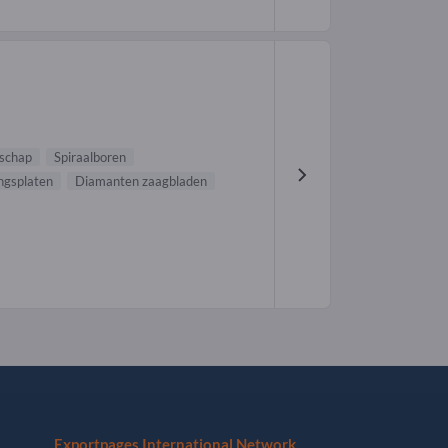
schap
Spiraalboren
ngsplaten
Diamanten zaagbladen
Exportpages International Network