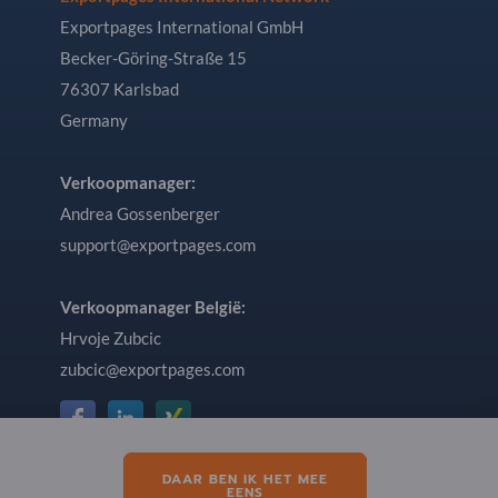
Exportpages International GmbH
Becker-Göring-Straße 15
76307 Karlsbad
Germany
Verkoopmanager:
Andrea Gossenberger
support@exportpages.com
Verkoopmanager België:
Hrvoje Zubcic
zubcic@exportpages.com
DAAR BEN IK HET MEE
EENS