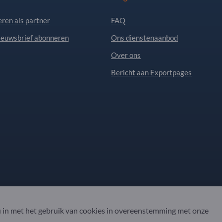
eren als partner
FAQ
ieuwsbrief abonneren
Ons dienstenaanbod
Over ons
Bericht aan Exportpages
 in met het gebruik van cookies in overeenstemming met onze
. All Rights Reserved.