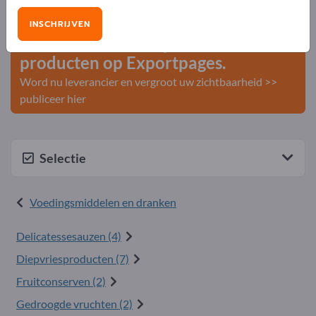
Zakelijke contacten >> begin hier
INSCHRIJVEN
Publiceer uw bedrijf en uw
producten op Exportpages.
Word nu leverancier en vergroot uw zichtbaarheid >>
publiceer hier
Selectie
Voedingsmiddelen en dranken
Delicatessesauzen (4)
Diepvriesproducten (7)
Fruitconserven (2)
Gedroogde vruchten (2)