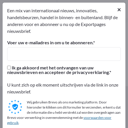
Producenten
18
×
Een mix van internationaal nieuws, innovaties,
Distributeurs
1
handelsbeurzen, handel in binnen- en buitenland. Blijf de
anderen voor en abonneer u nu op de Exportpages
Gemaksproducten – vind
nieuwsbrief.
fabrikanten en leveranciers
Voer uw e-mailadres in om u te abonneren.
Exporteurs
Producenten
19
18
Ik ga akkoord met het ontvangen van uw
Distributeurs
nieuwsbrieven en accepteer de privacyverklaring.
1
U kunt zich op elk moment uitschrijven via de link in onze
nieuwsbrief.
Exportpages
Voedingsmiddelen en dranken
Gemaksproducten
Wij gebruiken Brevo als ons marketing platform. Door
hieronder te klikken om dit formulier te verzenden, erkent u dat
de informatie die u hebt verstrekt zal worden overgedragen aan
Adverteer gratis op Exportpages!
Brevo voor verwerking in overeenstemming met de
voorwaarden voor
gebruik
.
Behoeften – Aanbiedingen – Gebruikte goederen –