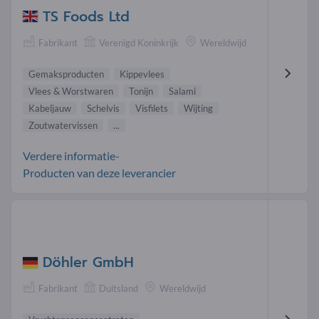
TS Foods Ltd
Fabrikant
Verenigd Koninkrijk
Wereldwijd
Gemaksproducten
Kippevlees
Vlees & Worstwaren
Tonijn
Salami
Kabeljauw
Schelvis
Visfilets
Wijting
Zoutwatervissen
...
Verdere informatie-
Producten van deze leverancier
Döhler GmbH
Fabrikant
Duitsland
Wereldwijd