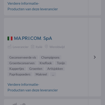
Verdere informatie-
Producten van deze leverancier
MA.PR.I.COM. SpA
Leverancier
Italië
Wereldwijd
Geconserveerde vis
Champignons
Groenteconserven
Knoflook
Tonijn
Kappertjes
Groenten
Artisjokken
Paprikapoeders
Makreel
...
Verdere informatie-
Producten van deze leverancier