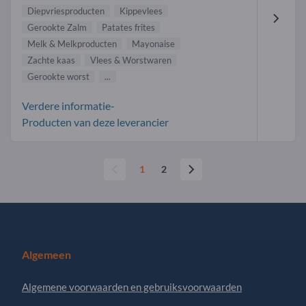
Diepvriesproducten
Kippevlees
Gerookte Zalm
Patates frites
Melk & Melkproducten
Mayonaise
Zachte kaas
Vlees & Worstwaren
Gerookte worst
...
Verdere informatie-
Producten van deze leverancier
1
2
Algemeen
Algemene voorwaarden en gebruiksvoorwaarden