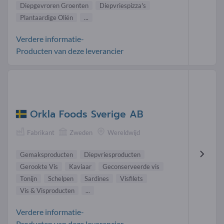
Diepgevroren Groenten
Diepvriespizza's
Plantaardige Oliën
...
Verdere informatie-
Producten van deze leverancier
Orkla Foods Sverige AB
Fabrikant
Zweden
Wereldwijd
Gemaksproducten
Diepvriesproducten
Gerookte Vis
Kaviaar
Geconserveerde vis
Tonijn
Schelpen
Sardines
Visfilets
Vis & Visproducten
...
Verdere informatie-
Producten van deze leverancier