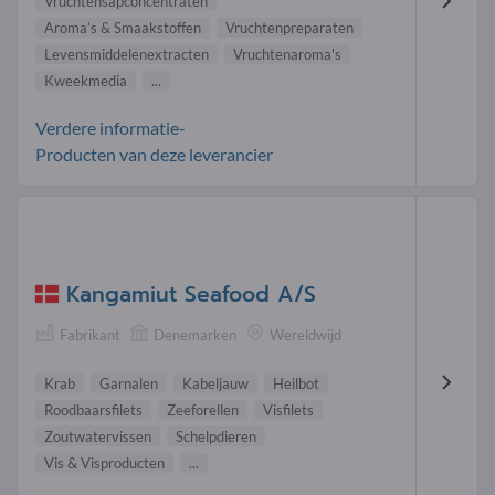
Vruchtensapconcentraten
Aroma’s & Smaakstoffen
Vruchtenpreparaten
Levensmiddelenextracten
Vruchtenaroma's
Kweekmedia
...
Verdere informatie-
Producten van deze leverancier
Kangamiut Seafood A/S
Fabrikant
Denemarken
Wereldwijd
Krab
Garnalen
Kabeljauw
Heilbot
Roodbaarsfilets
Zeeforellen
Visfilets
Zoutwatervissen
Schelpdieren
Vis & Visproducten
...